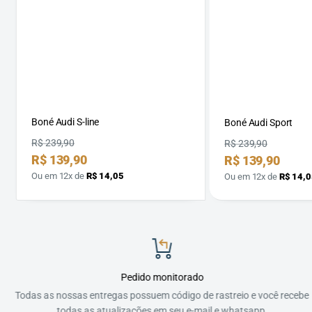
Boné Audi S-line
Boné Audi Sport
Preço
R$ 239,90
Preço
R$ 239,90
Preço
R$ 139,90
Preço
R$ 139,90
por
por
Ou em 12x de
R$ 14,05
Ou em 12x de
R$ 14,0
Pedido monitorado
Todas as nossas entregas possuem código de rastreio e você recebe
todas as atualizações em seu e-mail e whatsapp.