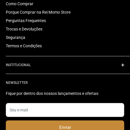
Como Comprar
Porque Comprar na Rei Momo Store
Perguntas Frequentes
Trocas e Devoluções
Segurança
Termos e Condições
INSTITUCIONAL
Quem Somos
NEWSLETTER
Rastrear Pedido
Contato
Fique por dentro dos nossos lançamentos e ofertas:
Status do Pedido
Seu e-mail
Enviar