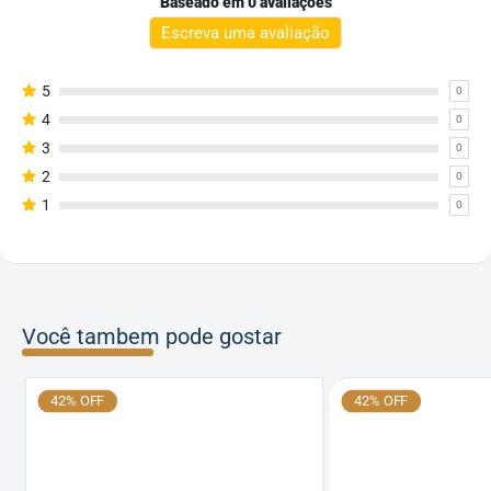
Baseado em 0 avaliações
Escreva uma avaliação
5
0
4
0
3
0
2
0
1
0
Você tambem pode gostar
42% OFF
42% OFF