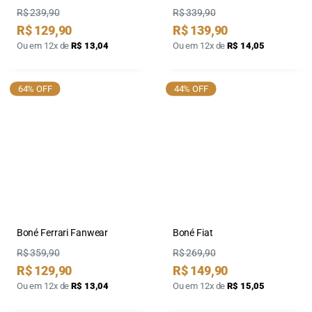
Preço
Preço
R$ 239,90
R$ 339,90
Preço
Preço
R$ 129,90
R$ 139,90
por
por
Ou em 12x de
R$ 13,04
Ou em 12x de
R$ 14,05
64% OFF
44% OFF
Boné Ferrari Fanwear
Boné Fiat
Preço
Preço
R$ 359,90
R$ 269,90
Preço
Preço
R$ 129,90
R$ 149,90
por
por
Ou em 12x de
R$ 13,04
Ou em 12x de
R$ 15,05