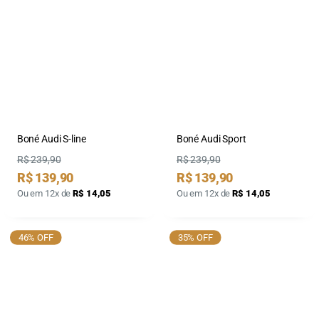
Boné Audi S-line
Boné Audi Sport
Preço
Preço
R$ 239,90
R$ 239,90
Preço
Preço
R$ 139,90
R$ 139,90
por
por
Ou em 12x de
R$ 14,05
Ou em 12x de
R$ 14,05
46% OFF
35% OFF