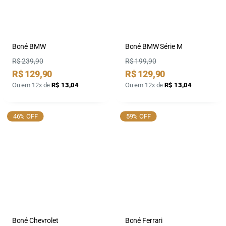
Boné BMW
Boné BMW Série M
Preço
Preço
R$ 239,90
R$ 199,90
Preço
Preço
R$ 129,90
R$ 129,90
por
por
Ou em 12x de
R$ 13,04
Ou em 12x de
R$ 13,04
46% OFF
59% OFF
Boné Chevrolet
Boné Ferrari