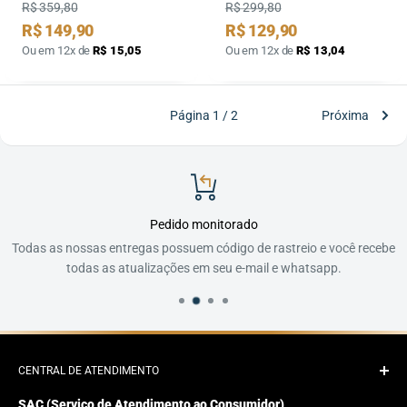
Preço
Preço
R$ 359,80
R$ 299,80
Preço
Preço
R$ 149,90
R$ 129,90
por
por
Ou em 12x de
R$ 15,05
Ou em 12x de
R$ 13,04
Página 1 / 2
Próxima
Pedido monitorado
Todas as nossas entregas possuem código de rastreio e você recebe
todas as atualizações em seu e-mail e whatsapp.
CENTRAL DE ATENDIMENTO
SAC (Serviço de Atendimento ao Consumidor)