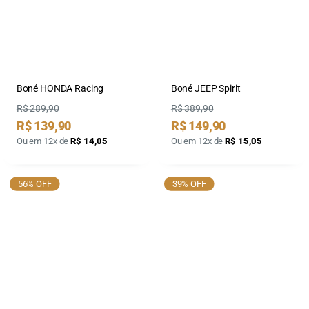
Boné HONDA Racing
Boné JEEP Spirit
Preço
Preço
R$ 289,90
R$ 389,90
Preço
Preço
R$ 139,90
R$ 149,90
por
por
Ou em 12x de
R$ 14,05
Ou em 12x de
R$ 15,05
56% OFF
39% OFF