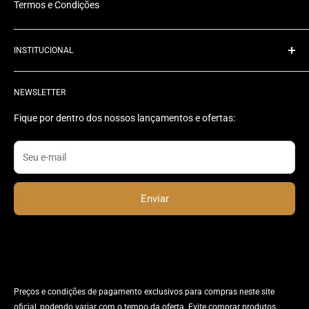
Termos e Condições
INSTITUCIONAL
Quem Somos
NEWSLETTER
Rastrear Pedido
Contato
Fique por dentro dos nossos lançamentos e ofertas:
Status do Pedido
Seu e-mail
Enviar
Preços e condições de pagamento exclusivos para compras neste site
oficial, podendo variar com o tempo da oferta. Evite comprar produtos