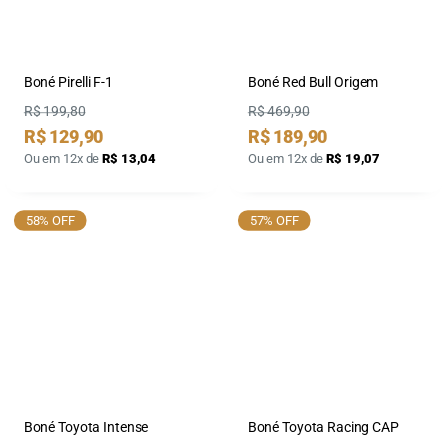
Boné Pirelli F-1
Boné Red Bull Origem
Preço
Preço
R$ 199,80
R$ 469,90
Preço
Preço
R$ 129,90
R$ 189,90
por
por
Ou em 12x de
R$ 13,04
Ou em 12x de
R$ 19,07
58% OFF
57% OFF
Boné Toyota Intense
Boné Toyota Racing CAP