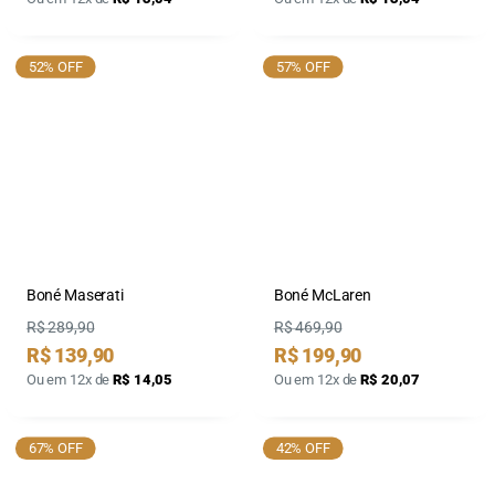
52% OFF
57% OFF
Boné Maserati
Boné McLaren
Preço
Preço
R$ 289,90
R$ 469,90
Preço
Preço
R$ 139,90
R$ 199,90
por
por
Ou em 12x de
R$ 14,05
Ou em 12x de
R$ 20,07
67% OFF
42% OFF