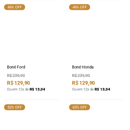
46% OFF
46% OFF
Boné Ford
Boné Honda
Preço
Preço
R$ 239,90
R$ 239,90
Preço
Preço
R$ 129,90
R$ 129,90
por
por
Ou em 12x de
R$ 13,04
Ou em 12x de
R$ 13,04
52% OFF
62% OFF