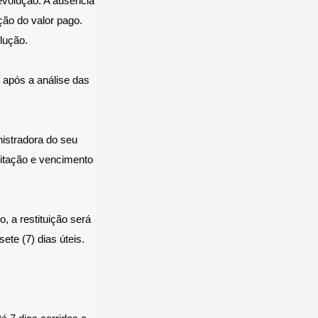
evolução. A ausência
ção do valor pago.
lução.
a após a análise das
nistradora do seu
citação e vencimento
, a restituição será
ete (7) dias úteis.