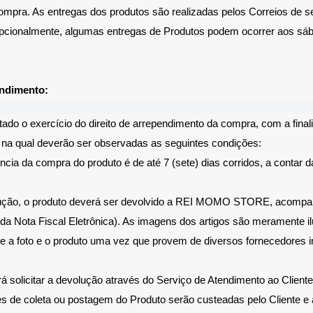
mpra. As entregas dos produtos são realizadas pelos Correios de se
pcionalmente, algumas entregas de Produtos podem ocorrer aos sá
endimento:
ltado o exercício do direito de arrependimento da compra, com a fina
 na qual deverão ser observadas as seguintes condições:
ncia da compra do produto é de até 7 (sete) dias corridos, a contar d
ução, o produto deverá ser devolvido a REI MOMO STORE, acom
da Nota Fiscal Eletrônica). As imagens dos artigos são meramente il
re a foto e o produto uma vez que provem de diversos fornecedores i
á solicitar a devolução através do Serviço de Atendimento ao Client
s de coleta ou postagem do Produto serão custeadas pelo Cliente e