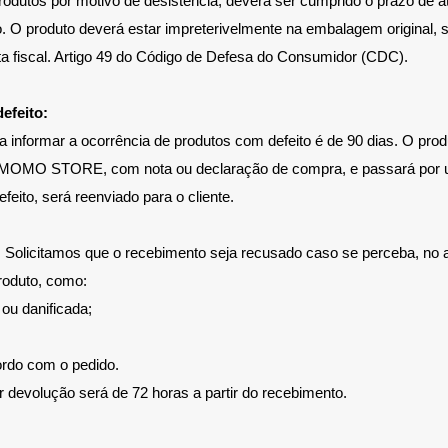
odutos por motivo de desistência, deverá ser cumprido o prazo de at
o. O produto deverá estar impreterivelmente na embalagem original, 
 fiscal. Artigo 49 do Código de Defesa do Consumidor (CDC).
efeito:
informar a ocorrência de produtos com defeito é de 90 dias. O prod
MOMO STORE, com nota ou declaração de compra, e passará por 
feito, será reenviado para o cliente.
Solicitamos que o recebimento seja recusado caso se perceba, no a
produto, como:
ou danificada;
rdo com o pedido.
ar devolução será de 72 horas a partir do recebimento.