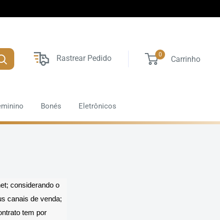
0
Rastrear Pedido
Carrinho
eminino
Bonés
Eletrônicos
net; considerando o
s canais de venda;
ontrato tem por