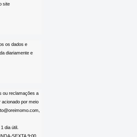
 site
os os dados e
da diariamente e
es ou reclamações a
r acionado por meio
nto@oreimomo.com
,
dia útil.
EGUNDA-SEXTA 9:00