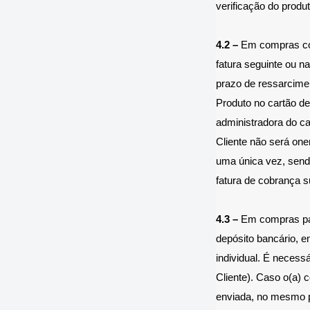
verificação do pro
4.2 –
Em compras com 
fatura seguinte ou n
prazo de ressarcimen
Produto no cartão d
administradora do ca
Cliente não será on
uma única vez, sendo
fatura de cobrança 
4.3 –
Em compras paga
depósito bancário, e
individual. É necess
Cliente). Caso o(a) 
enviada, no mesmo p