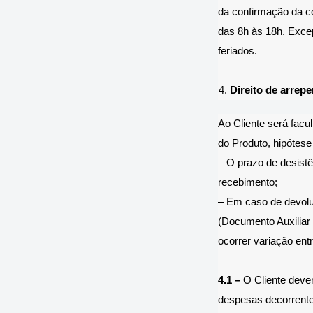
da confirmação da co
das 8h às 18h. Exce
feriados.
Direito de arrep
Ao Cliente será facu
do Produto, hipótese
– O prazo de desistê
recebimento;
– Em caso de devol
(Documento Auxiliar 
ocorrer variação ent
4.1 –
O Cliente dever
despesas decorrente