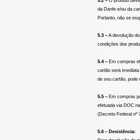
5.2 –
O produto deve
da Danfe e/ou da car
Portanto, não se esq
5.3 –
A devolução do 
condições dos produt
5.4 –
Em compras efet
cartão será imediata
de seu cartão, pode 
5.5 –
Em compras paga
efetuada via DOC na 
(Decreto Federal nº 
5.6 – Desistência: