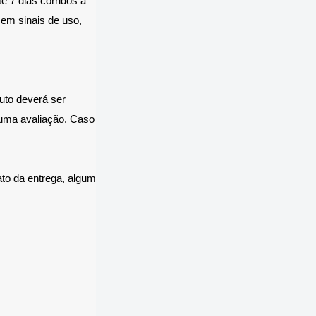
é 7 dias corridos a
sem sinais de uso,
uto deverá ser
uma avaliação. Caso
to da entrega, algum