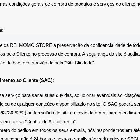
er as condições gerais de compra de produtos e serviços do cliente no
e:
ade da REI MOMO STORE a preservação da confidencialidade de tod
os pelo Cliente no processo de compra. A segurança do site é audita
ção de hackers, através do selo “Site Blindado”.
imento ao Cliente (SAC):
se serviço para sanar suas dúvidas, solucionar eventuais solicitaçõ
do ou de qualquer conteúdo disponibilizado no site. O SAC poderá se
) 93736-9282) ou formulário do site ou envio de e-mail para
atendime
os em nossa “Central de Atendimento”.
úmero do pedido em todos os seus e-mails, nós respondemos em até 1 
o suporte não é 24 horas e nossos e-mails são verificados de S