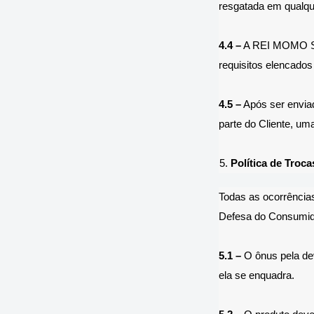
resgatada em qualqu
4.4 –
A REI MOMO STO
requisitos elencados 
4.5 –
Após ser enviad
parte do Cliente, um
Política de Troc
Todas as ocorrência
Defesa do Consumid
5.1 –
O ônus pela de
ela se enquadra.