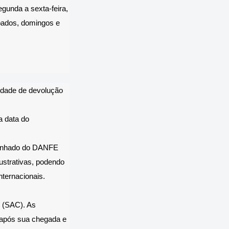
gunda a sexta-feira,
bados, domingos e
lidade de devolução
a data do
panhado do DANFE
ustrativas, podendo
nternacionais.
e (SAC). As
 após sua chegada e