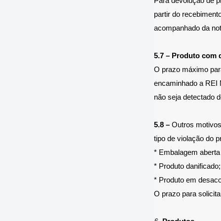
Para devolução de pr
partir do recebiment
acompanhado da nota
5.7 – Produto com d
O prazo máximo para 
encaminhado a REI 
não seja detectado de
5.8 –
Outros motivos 
tipo de violação do 
* Embalagem aberta 
* Produto danificado;
* Produto em desaco
O prazo para solicit