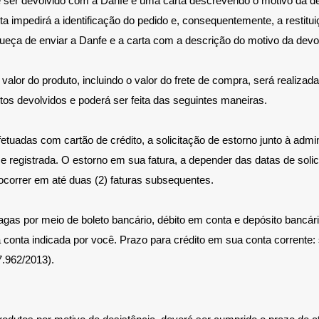
 ser devolvido com a Danfe e uma carta descrevendo o motivo da d
ta impedirá a identificação do pedido e, consequentemente, a restitui
ueça de enviar a Danfe e a carta com a descrição do motivo da devo
valor do produto, incluindo o valor do frete de compra, será realizad
os devolvidos e poderá ser feita das seguintes maneiras.
uadas com cartão de crédito, a solicitação de estorno junto à admi
 e registrada. O estorno em sua fatura, a depender das datas de soli
ocorrer em até duas (2) faturas subsequentes.
s por meio de boleto bancário, débito em conta e depósito bancário
conta indicada por você. Prazo para crédito em sua conta corrente: s
7.962/2013).