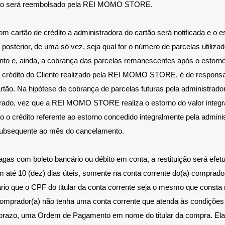
duto será reembolsado pela REI MOMO STORE.
cartão de crédito a administradora do cartão será notificada e o e
a posterior, de uma só vez, seja qual for o número de parcelas utiliz
to e, ainda, a cobrança das parcelas remanescentes após o estorno 
e crédito do Cliente realizado pela REI MOMO STORE, é de responsa
rtão. Na hipótese de cobrança de parcelas futuras pela administrador
erado, vez que a REI MOMO STORE realiza o estorno do valor integr
 o crédito referente ao estorno concedido integralmente pela admini
subsequente ao mês do cancelamento.
s com boleto bancário ou débito em conta, a restituição será efet
m até 10 (dez) dias úteis, somente na conta corrente do(a) comprado
ário que o CPF do titular da conta corrente seja o mesmo que consta
comprador(a) não tenha uma conta corrente que atenda às condições 
razo, uma Ordem de Pagamento em nome do titular da compra. Ela