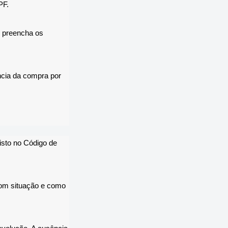
PF.
 preencha os
ncia da compra por
isto no Código de
com situação e como