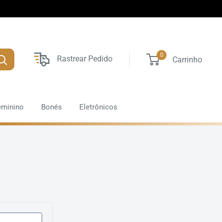
0
Rastrear Pedido
Carrinho
eminino
Bonés
Eletrônicos