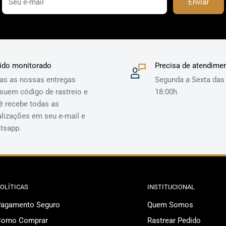
Seu e-mail
Enviar
ido monitorado
Precisa de atendime
as as nossas entregas
Segunda a Sexta das
suem código de rastreio e
18:00h
ê recebe todas as
alizações em seu e-mail e
tsapp.
OLÍTICAS
INSTITUCIONAL
agamento Seguro
Quem Somos
Como Comprar
Rastrear Pedido