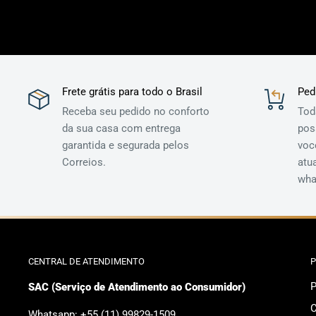
Frete grátis para todo o Brasil
Ped
Receba seu pedido no conforto
Tod
da sua casa com entrega
pos
garantida e segurada pelos
voc
Correios.
atu
wha
CENTRAL DE ATENDIMENTO
P
P
SAC (Serviço de Atendimento ao Consumidor)
Whatsapp: +55 (11) 99829-1509