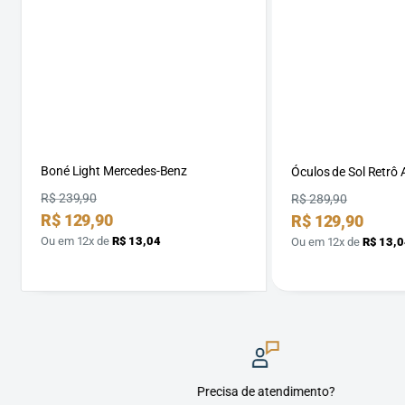
Boné Light Mercedes-Benz
Óculos de Sol Retrô 
Preço
R$ 239,90
Preço
R$ 289,90
Preço
R$ 129,90
Preço
R$ 129,90
por
por
Ou em 12x de
R$ 13,04
Ou em 12x de
R$ 13,0
Precisa de atendimento?