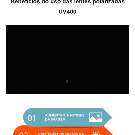
Benefícios do uso das lentes polarizadas
UV400