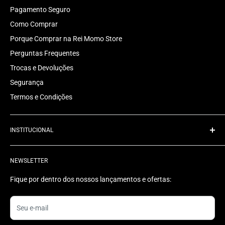
Pagamento Seguro
Como Comprar
Porque Comprar na Rei Momo Store
Perguntas Frequentes
Trocas e Devoluções
Segurança
Termos e Condições
INSTITUCIONAL
Quem Somos
NEWSLETTER
Rastrear Pedido
Contato
Fique por dentro dos nossos lançamentos e ofertas:
Status do Pedido
Seu e-mail