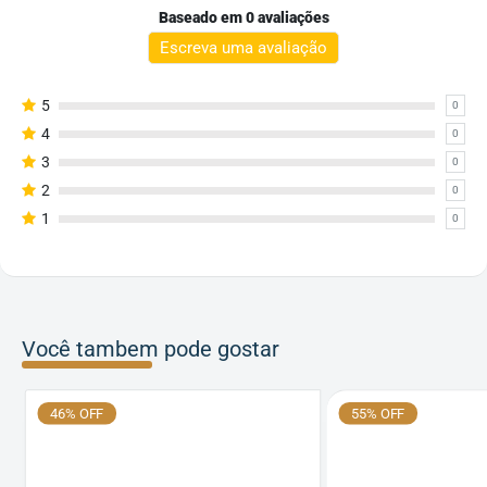
Baseado em 0 avaliações
Escreva uma avaliação
5
0
4
0
3
0
2
0
1
0
Você tambem pode gostar
46% OFF
55% OFF