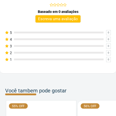
Baseado em 0 avaliações
Escreva uma avaliação
5
0
4
0
3
0
2
0
1
0
Você tambem pode gostar
55% OFF
56% OFF