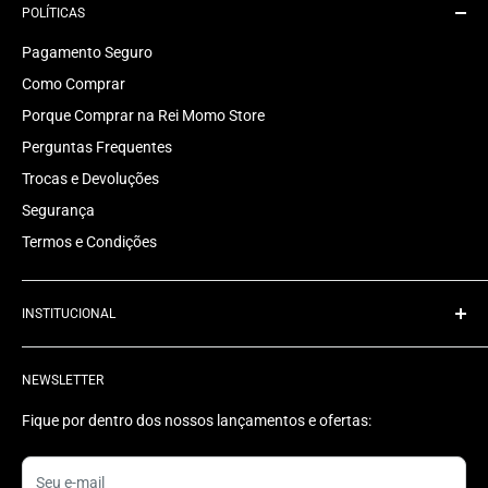
POLÍTICAS
Pagamento Seguro
Como Comprar
Porque Comprar na Rei Momo Store
Perguntas Frequentes
Trocas e Devoluções
Segurança
Termos e Condições
INSTITUCIONAL
Quem Somos
NEWSLETTER
Rastrear Pedido
Contato
Fique por dentro dos nossos lançamentos e ofertas:
Status do Pedido
Seu e-mail