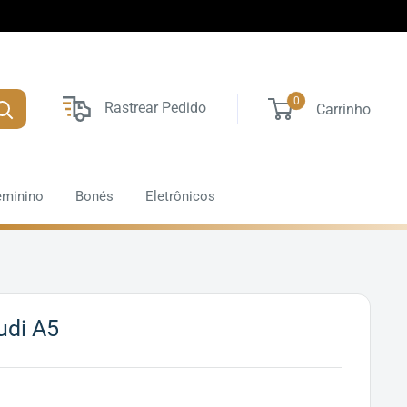
0
Rastrear Pedido
Carrinho
eminino
Bonés
Eletrônicos
udi A5