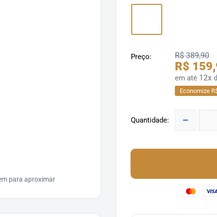
R$ 389,90
Preço:
R$ 159
12x
em até
Economize R$
Quantidade:
em para aproximar