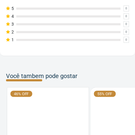
5
0
4
0
3
0
2
0
1
0
Você tambem pode gostar
46% OFF
55% OFF