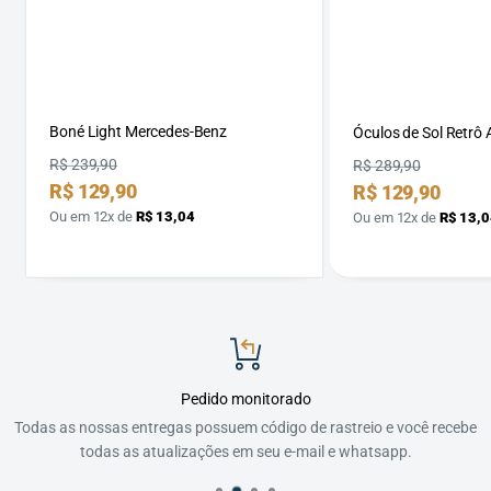
Boné Light Mercedes-Benz
Óculos de Sol Retrô 
Preço
R$ 239,90
Preço
R$ 289,90
Preço
R$ 129,90
Preço
R$ 129,90
por
por
Ou em 12x de
R$ 13,04
Ou em 12x de
R$ 13,0
Pedido monitorado
Todas as nossas entregas possuem código de rastreio e você recebe
todas as atualizações em seu e-mail e whatsapp.