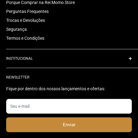
Porque Comprar na Rei Momo Store
Perguntas Frequentes
Trocas e Devoluções
Segurança
Termos e Condições
INSTITUCIONAL
Quem Somos
NEWSLETTER
Rastrear Pedido
Contato
Fique por dentro dos nossos lançamentos e ofertas:
Status do Pedido
Seu e-mail
Enviar