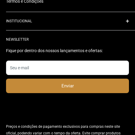
Termos e Condições
INSTITUCIONAL
Quem Somos
NEWSLETTER
Rastrear Pedido
Contato
Fique por dentro dos nossos lançamentos e ofertas:
Status do Pedido
Seu e-mail
Enviar
Preços e condições de pagamento exclusivos para compras neste site
oficial, podendo variar com o tempo da oferta. Evite comprar produtos