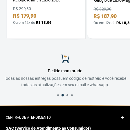
Relógio Arlanch Luxo 2025
Relógio de Luxo Ma
Preço
R$ 299,80
Preço
R$ 329,90
Preço
R$ 179,90
Preço
R$ 187,90
por
por
Ou em 12x de
R$ 18,06
Ou em 12x de
R$ 18,8
Pedido monitorado
Todas as nossas entregas possuem código de rastreio e você recebe
todas as atualizações em seu e-mail e whatsapp.
CENTRAL DE ATENDIMENTO
SAC (Serviço de Atendimento ao Consumidor)