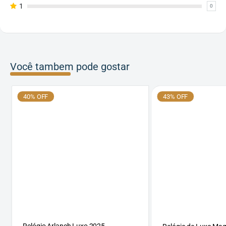
1
0
Você tambem pode gostar
40% OFF
43% OFF