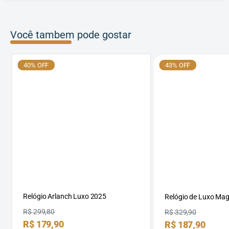
Você tambem pode gostar
40% OFF
43% OFF
Relógio Arlanch Luxo 2025
Relógio de Luxo Ma
Preço
R$ 299,80
Preço
R$ 329,90
Preço
R$ 179,90
Preço
R$ 187,90