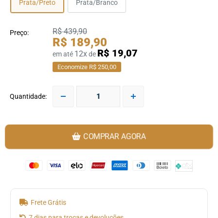
Prata/Preto
Prata/Branco
R$ 439,90
Preço:
R$ 189,90
R$ 19,07
12x
em até
de
Economize R$ 250,00
Quantidade:
COMPRAR AGORA
Frete Grátis
7 dias para trocas e devoluções