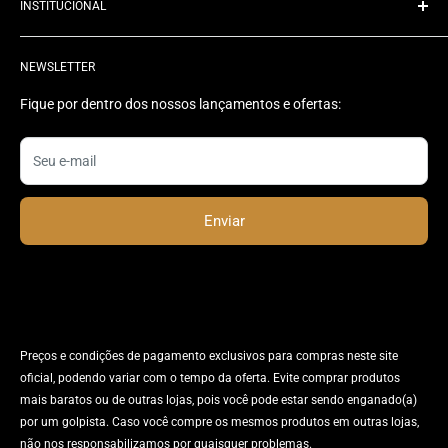
INSTITUCIONAL
Quem Somos
NEWSLETTER
Rastrear Pedido
Contato
Fique por dentro dos nossos lançamentos e ofertas:
Status do Pedido
Seu e-mail
Enviar
Preços e condições de pagamento exclusivos para compras neste site
oficial, podendo variar com o tempo da oferta. Evite comprar produtos
mais baratos ou de outras lojas, pois você pode estar sendo enganado(a)
por um golpista. Caso você compre os mesmos produtos em outras lojas,
não nos responsabilizamos por quaisquer problemas.