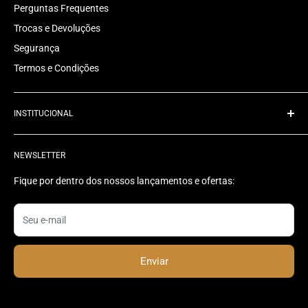
Perguntas Frequentes
Trocas e Devoluções
Segurança
Termos e Condições
INSTITUCIONAL
Quem Somos
NEWSLETTER
Rastrear Pedido
Contato
Fique por dentro dos nossos lançamentos e ofertas:
Status do Pedido
Seu e-mail
Enviar