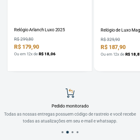
Relógio Arlanch Luxo 2025
Relógio de Luxo Ma
Preço
R$ 299,80
Preço
R$ 329,90
Preço
R$ 179,90
Preço
R$ 187,90
por
por
Ou em 12x de
R$ 18,06
Ou em 12x de
R$ 18,8
Pedido monitorado
Todas as nossas entregas possuem código de rastreio e você recebe
todas as atualizações em seu e-mail e whatsapp.