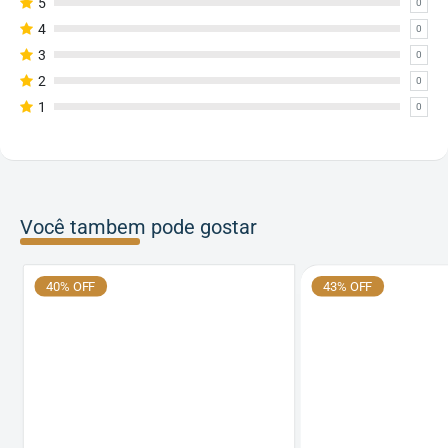
5
0
4
0
3
0
2
0
1
0
Você tambem pode gostar
40% OFF
43% OFF