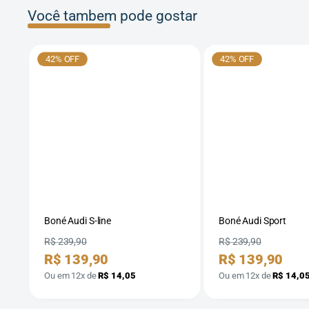
Você tambem pode gostar
42% OFF
42% OFF
Boné Audi S-line
Boné Audi Sport
Preço
Preço
R$ 239,90
R$ 239,90
Preço
Preço
R$ 139,90
R$ 139,90
por
por
Ou em 12x de
R$ 14,05
Ou em 12x de
R$ 14,0