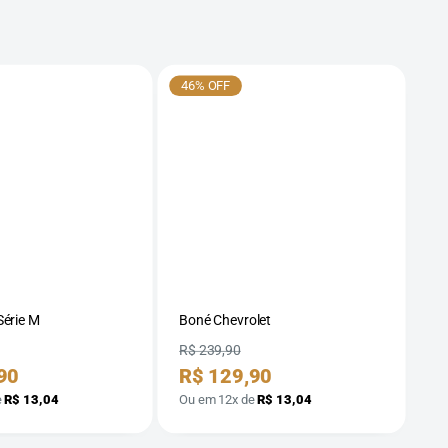
46% OFF
5
érie M
Boné Chevrolet
Bo
Preço
Pr
R$ 239,90
R$
Preço
P
90
R$ 129,90
R
por
p
e
R$ 13,04
Ou em 12x de
R$ 13,04
Ou