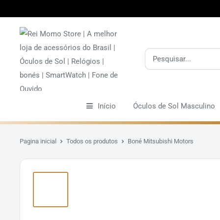
Pular
Início
Óculos de Sol Masculino
Pagina inicial
Todos os produtos
Boné Mitsubishi Motors